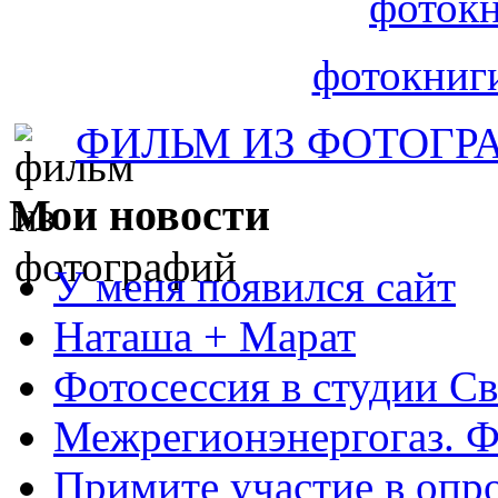
фотокн
фотокниг
ФИЛЬМ ИЗ ФОТОГР
Мои
новости
У меня появился сайт
Наташа + Марат
Фотосессия в студии Св
Межрегионэнергогаз. Ф
Примите участие в опро