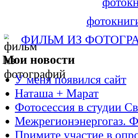
фотокн
фотокниг
ФИЛЬМ ИЗ ФОТОГР
Мои
новости
У меня появился сайт
Наташа + Марат
Фотосессия в студии Св
Межрегионэнергогаз. Ф
Примите участие в опро